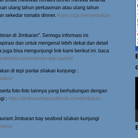
akan ulang tahun perkawinan atau ulang tahun
n sekedar romatis dinner.
Kami juga menyediakan
estoran di Jimbaran”. Semoga informasi ini
spirasi dan untuk mengenal lebih dekat dan detail
 juga bisa mengunjungi link kami berikut ini. baca
seafoods.com/restoran-tepi-pantai/
kan di tepi pantai silakan kunjungi :
video/
V
P
er serta foto-foto lainnya yang berhubungan dengan
gi :
https://jimbaranbayseafoods.com/jimbaran-
aurant Jimbaran bay seafood silakan kunjungi
/menu/