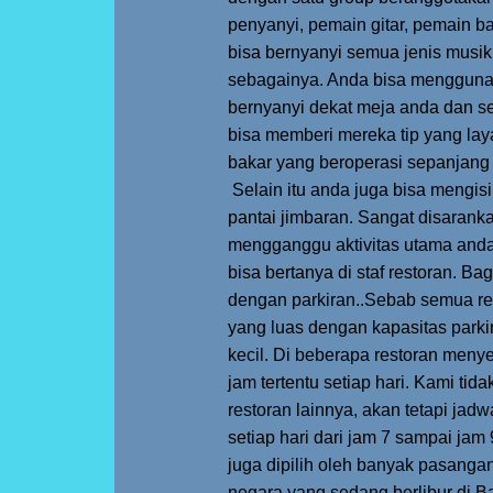
penyanyi, pemain gitar, pemain b
bisa bernyanyi semua jenis musik 
sebagainya. Anda bisa mengguna
bernyanyi dekat meja anda dan s
bisa memberi mereka tip yang lay
bakar yang beroperasi sepanjang
Selain itu anda juga bisa mengi
pantai jimbaran. Sangat disaranka
mengganggu aktivitas utama anda 
bisa bertanya di staf restoran. B
dengan parkiran..Sebab semua re
yang luas dengan kapasitas par
kecil. Di beberapa restoran menyed
jam tertentu setiap hari. Kami ti
restoran lainnya, akan tetapi jadw
setiap hari dari jam 7 sampai ja
juga dipilih oleh banyak pasanga
negara yang sedang berlibur di B