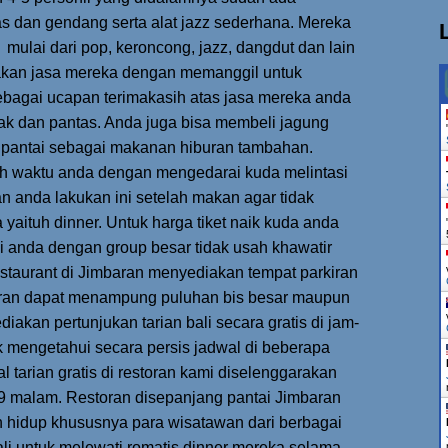
as dan gendang serta alat jazz sederhana. Mereka
mulai dari pop, keroncong, jazz, dangdut dan lain
kan jasa mereka dengan memanggil untuk
ebagai ucapan terimakasih atas jasa mereka anda
ak dan pantas. Anda juga bisa membeli jagung
 pantai sebagai makanan hiburan tambahan.
sih waktu anda dengan mengedarai kuda melintasi
n anda lakukan ini setelah makan agar tidak
yaituh dinner. Untuk harga tiket naik kuda anda
agi anda dengan group besar tidak usah khawatir
staurant di Jimbaran menyediakan tempat parkiran
kiran dapat menampung puluhan bis besar maupun
iakan pertunjukan tarian bali secara gratis di jam-
dak mengetahui secara persis jadwal di beberapa
al tarian gratis di restoran kami diselenggarakan
m 9 malam. Restoran disepanjang pantai Jimbaran
n hidup khususnya para wisatawan dari berbagai
ali untuk melewati romatis dinner mereka selama