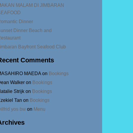
MAKAN MALAM DI JIMBARAN
SEAFOOD
omantic Dinner
unset Dinner Beach and
estaurant
imbaran Bayfront Seafood Club
Recent Comments
MASAHIRO MAEDA
on
Bookings
ean Walker
on
Bookings
atalie Strijk
on
Bookings
zekiel Tan
on
Bookings
ilfrid yos bw
on
Menu
Archives