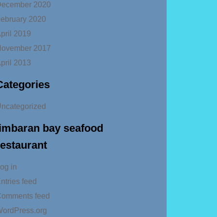
ecember 2020
ebruary 2020
pril 2019
ovember 2017
pril 2013
Categories
ncategorized
jimbaran bay seafood
restaurant
og in
ntries feed
omments feed
ordPress.org